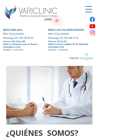
SEDE POBLADO
SEDE LOS COLORES-ESTADIO
PBX:
57(4) 4231953
PBX:
57(4) 4231953
Whatsapp (5
7) 305 230 30 20
Whatsapp (5
7) 305 408 72 22
Carrera 20#
2Sur-185
Carrera 73#
51-93
Clinica el R
osario Loma el Tesoro
Edificio Crista contiguo CC El Diamante
Consultorio 1114
Consultorio 241
Medellín - Colombia
Medellín - Colombia
¿QUIÉNES SOMOS?