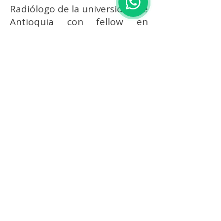
Radiólogo de la universidad de
Antioquia con fellow en
diagnóstico y tratamiento
mínimamente invasivo guiado
por imagen de la universidad
de las Palmas en España y con
más de diez años de
experiencia en radiología
intervencionista vascular y
hemodinámia en instituciones
de alta complejidad de la
ciudad de Medellín.