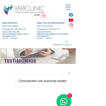
SEDE POBLADO
SEDE LOS COLORES-ESTADIO
PBX:
57(4) 4231953
PBX:
57(4) 4231953
Whatsapp (5
7) 305 230 30 20
Whatsapp (5
7) 305 408 72 22
Carrera 20#
2Sur-185
Carrera 73#
51-93
Clinica el R
osario Loma el Tesoro
Edificio Crista contiguo CC El Diamante
Consultorio 1114
Consultorio 241
Medellín - Colombia
Medellín - Colombia
TESTIMONIOS
Comunícate con nuestras sedes.
1