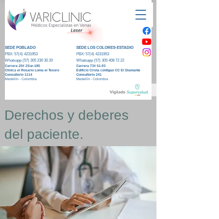
SEDE POBLADO
SEDE LOS COLORES-ESTADIO
PBX:
57(4) 4231953
PBX:
57(4) 4231953
Whatsapp (5
7) 305 230 30 20
Whatsapp (5
7) 305 408 72 22
Carrera 20#
2Sur-185
Carrera 73#
51-93
Clinica el R
osario Loma el Tesoro
Edificio Crista contiguo CC El Diamante
Consultorio 1114
Consultorio 241
Medellín - Colombia
Medellín - Colombia
Derechos y deberes
del paciente.